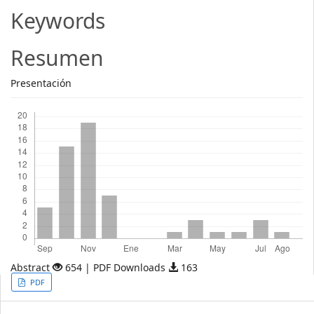
Article
Keywords
Content
Resumen
Presentación
Descargas
Abstract
654 | PDF Downloads
163
Article
PDF
Sidebar