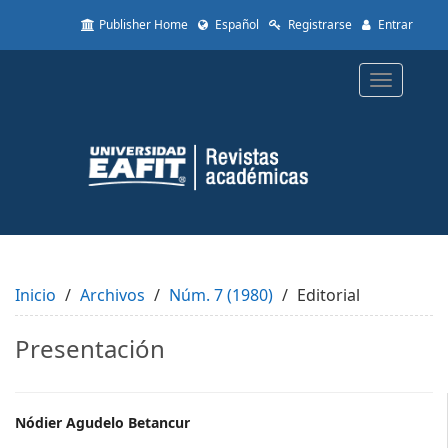
Quick
Publisher Home
Español
Registrarse
Entrar
jump
to
page
Toggle
content
navigatio
Main
Navigation
Main
Content
Sidebar
Inicio
Archivos
Núm. 7 (1980)
Editorial
Presentación
Main
Nódier Agudelo Betancur