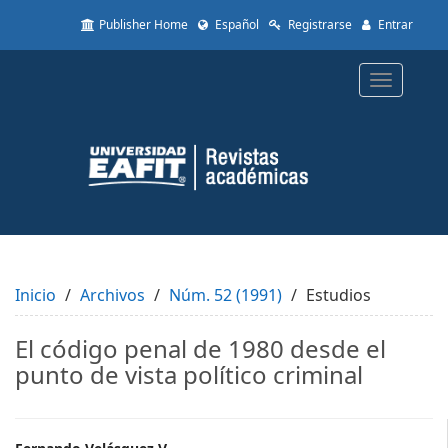
Quick
Publisher Home
Español
Registrarse
Entrar
jump
to
page
Toggle
content
navigatio
Main
Navigation
Main
Content
Sidebar
Inicio
Archivos
Núm. 52 (1991)
Estudios
El código penal de 1980 desde el
punto de vista político criminal