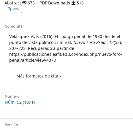
Abstract
673 | PDF Downloads
518
Article
PDF
Sidebar
Article
Cómo citar
Details
Velásquez V., F. (2016). El código penal de 1980 desde el
punto de vista político criminal.
Nuevo Foro Penal
,
12
(52),
207–223. Recuperado a partir de
https://publicaciones.eafit.edu.co/index.php/nuevo-foro-
penal/article/view/4078
Más formatos de cita
Número
Núm. 52 (1991)
Sección