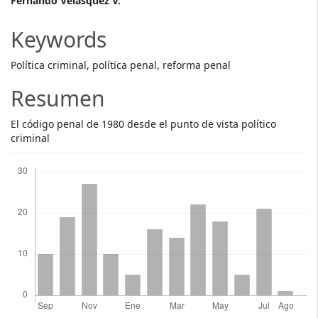
Main
Fernando Velásquez V.
Article
Keywords
Content
Política criminal, política penal, reforma penal
Resumen
El código penal de 1980 desde el punto de vista político
criminal
Descargas