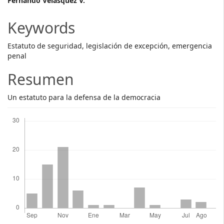
Main
Fernando Velásquez V.
Article
Keywords
Content
Estatuto de seguridad, legislación de excepción, emergencia
penal
Resumen
Un estatuto para la defensa de la democracia
Descargas