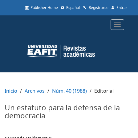
Quick
Publisher Home
Español
Registrarse
Entrar
jump
to
page
Toggle
content
navigatio
Main
Navigation
Main
Content
Sidebar
Inicio
Archivos
Núm. 40 (1988)
Editorial
Un estatuto para la defensa de la
democracia