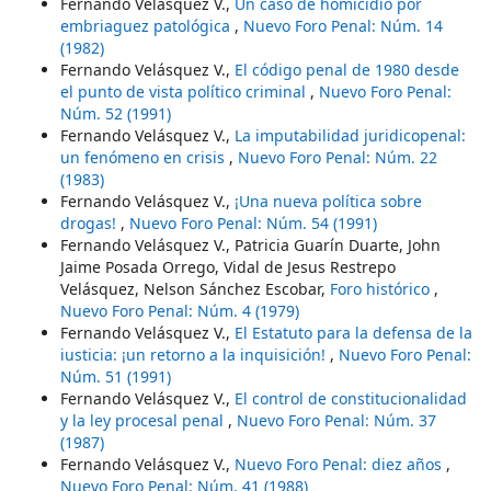
Fernando Velásquez V.,
Un caso de homicidio por
embriaguez patológica
,
Nuevo Foro Penal: Núm. 14
(1982)
Fernando Velásquez V.,
El código penal de 1980 desde
el punto de vista político criminal
,
Nuevo Foro Penal:
Núm. 52 (1991)
Fernando Velásquez V.,
La imputabilidad juridicopenal:
un fenómeno en crisis
,
Nuevo Foro Penal: Núm. 22
(1983)
Fernando Velásquez V.,
¡Una nueva política sobre
drogas!
,
Nuevo Foro Penal: Núm. 54 (1991)
Fernando Velásquez V., Patricia Guarín Duarte, John
Jaime Posada Orrego, Vidal de Jesus Restrepo
Velásquez, Nelson Sánchez Escobar,
Foro histórico
,
Nuevo Foro Penal: Núm. 4 (1979)
Fernando Velásquez V.,
El Estatuto para la defensa de la
iusticia: ¡un retorno a la inquisición!
,
Nuevo Foro Penal:
Núm. 51 (1991)
Fernando Velásquez V.,
El control de constitucionalidad
y la ley procesal penal
,
Nuevo Foro Penal: Núm. 37
(1987)
Fernando Velásquez V.,
Nuevo Foro Penal: diez años
,
Nuevo Foro Penal: Núm. 41 (1988)