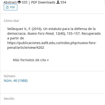
Abstract
555 | PDF Downloads
554
Article
PDF
Sidebar
Article
Cómo citar
Details
Velásquez V., F. (2016). Un estatuto para la defensa de la
democracia.
Nuevo Foro Penal
,
12
(40), 155–157. Recuperado
a partir de
https://publicaciones.eafit.edu.co/index.php/nuevo-foro-
penal/article/view/4202
Más formatos de cita
Número
Núm. 40 (1988)
Sección