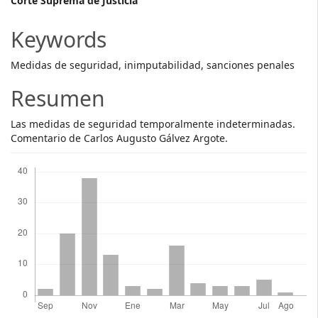
Main
Corte Suprema de Justicia
Article
Keywords
Content
Medidas de seguridad, inimputabilidad, sanciones penales
Resumen
Las medidas de seguridad temporalmente indeterminadas.
Comentario de Carlos Augusto Gálvez Argote.
Descargas