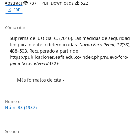
Abstract
787 | PDF Downloads
522
Article
PDF
Sidebar
Article
Cómo citar
Details
Suprema de Justicia, C. (2016). Las medidas de seguridad
temporalmente indeterminadas.
Nuevo Foro Penal
,
12
(38),
488–503. Recuperado a partir de
https://publicaciones.eafit.edu.co/index.php/nuevo-foro-
penal/article/view/4229
Más formatos de cita
Número
Núm. 38 (1987)
Sección