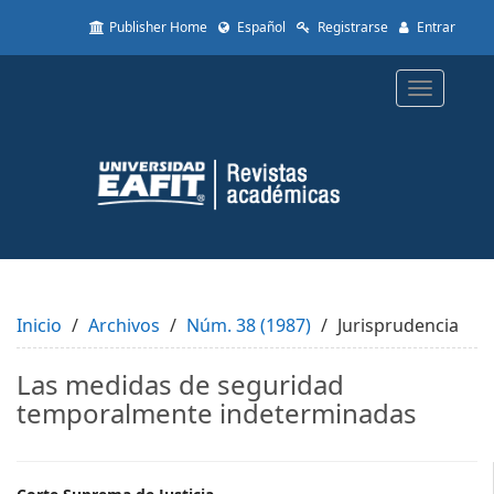
Quick
Publisher Home
Español
Registrarse
Entrar
jump
to
page
Toggle
content
navigatio
Main
Navigation
Main
Content
Sidebar
Inicio
Archivos
Núm. 38 (1987)
Jurisprudencia
Las medidas de seguridad
temporalmente indeterminadas