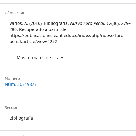
Sidebar
Article
Cómo citar
Details
Varios, A. (2016). Bibliografía.
Nuevo Foro Penal
,
12
(36), 279–
286. Recuperado a partir de
https://publicaciones.eafit.edu.co/index.php/nuevo-foro-
penal/article/view/4252
Más formatos de cita
Número
Núm. 36 (1987)
Sección
Bibliografía