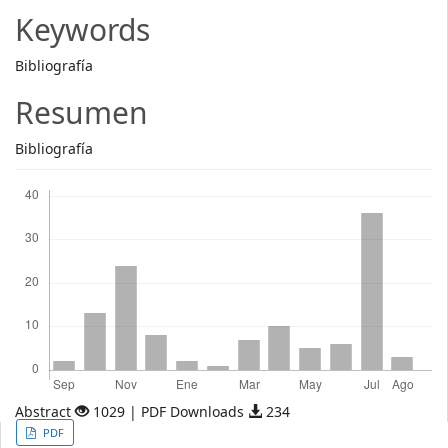
Article
Keywords
Content
Bibliografía
Resumen
Bibliografía
Descargas
Abstract
1029 | PDF Downloads
234
Article
PDF