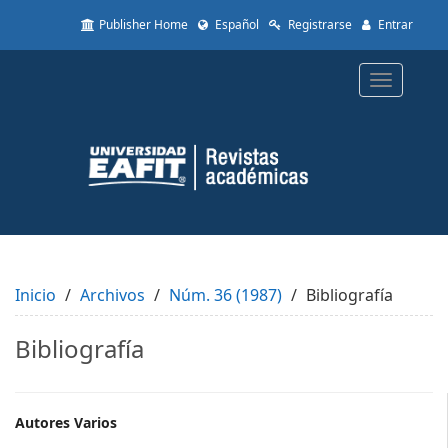
Quick
Publisher Home
Español
Registrarse
Entrar
jump
to
page
Toggle
content
navigatio
Main
Navigation
Main
Content
Sidebar
Inicio
Archivos
Núm. 36 (1987)
Bibliografía
Bibliografía
Main
Autores Varios