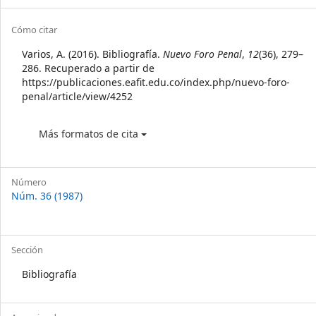
Sidebar
Article
Cómo citar
Details
Varios, A. (2016). Bibliografía.
Nuevo Foro Penal
,
12
(36), 279–
286. Recuperado a partir de
https://publicaciones.eafit.edu.co/index.php/nuevo-foro-
penal/article/view/4252
Más formatos de cita
Número
Núm. 36 (1987)
Sección
Bibliografía