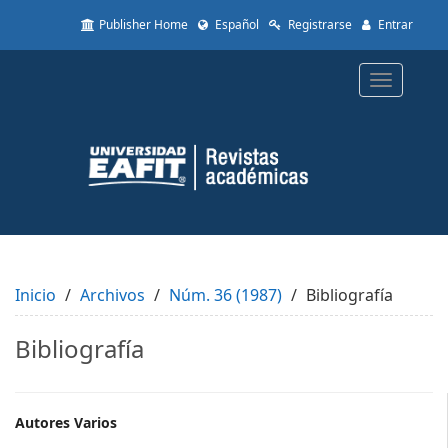
Quick
Publisher Home
Español
Registrarse
Entrar
jump
to
page
Toggle
content
navigatio
Main
Navigation
Main
Content
Sidebar
Inicio
Archivos
Núm. 36 (1987)
Bibliografía
Bibliografía
Main
Autores Varios