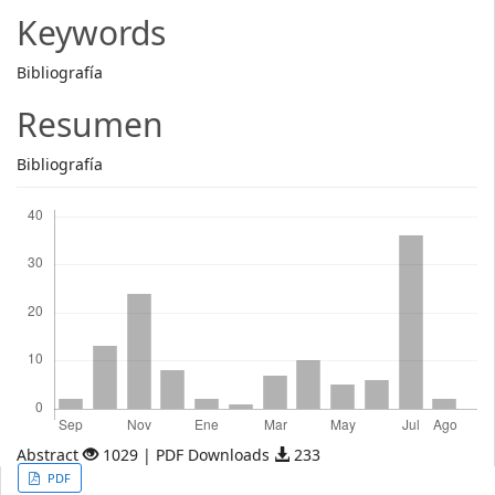
Article
Keywords
Content
Bibliografía
Resumen
Bibliografía
Descargas
Abstract
1029 | PDF Downloads
233
Article
PDF