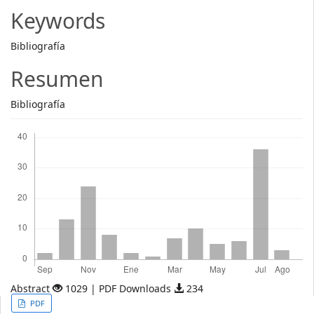
Article
Keywords
Content
Bibliografía
Resumen
Bibliografía
Descargas
Abstract
1029 | PDF Downloads
234
Article
PDF