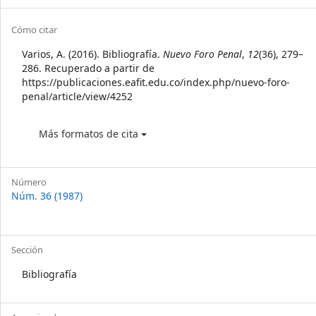
Sidebar
Article
Cómo citar
Details
Varios, A. (2016). Bibliografía.
Nuevo Foro Penal
,
12
(36), 279–
286. Recuperado a partir de
https://publicaciones.eafit.edu.co/index.php/nuevo-foro-
penal/article/view/4252
Más formatos de cita
Número
Núm. 36 (1987)
Sección
Bibliografía