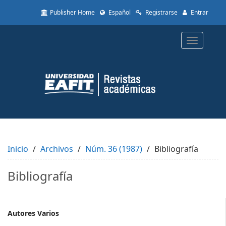
Quick
Publisher Home
Español
Registrarse
Entrar
jump
to
page
Toggle
content
navigatio
Main
Navigation
Main
Content
Sidebar
Inicio
Archivos
Núm. 36 (1987)
Bibliografía
Bibliografía
Main
Autores Varios