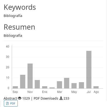
Article
Keywords
Content
Bibliografía
Resumen
Bibliografía
Descargas
Abstract
1029 | PDF Downloads
233
Article
PDF