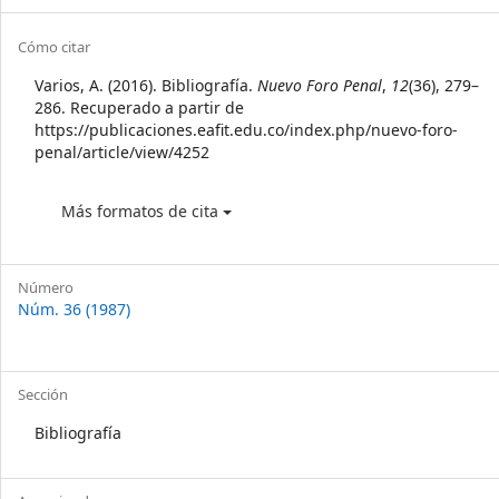
Sidebar
Article
Cómo citar
Details
Varios, A. (2016). Bibliografía.
Nuevo Foro Penal
,
12
(36), 279–
286. Recuperado a partir de
https://publicaciones.eafit.edu.co/index.php/nuevo-foro-
penal/article/view/4252
Más formatos de cita
Número
Núm. 36 (1987)
Sección
Bibliografía