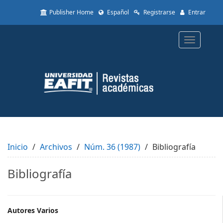
Quick
Publisher Home
Español
Registrarse
Entrar
jump
to
page
Toggle
content
navigatio
Main
Navigation
Main
Content
Sidebar
Inicio
Archivos
Núm. 36 (1987)
Bibliografía
Bibliografía
Main
Autores Varios