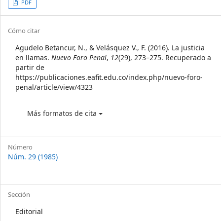
Article
PDF
Sidebar
Article
Cómo citar
Details
Agudelo Betancur, N., & Velásquez V., F. (2016). La justicia
en llamas.
Nuevo Foro Penal
,
12
(29), 273–275. Recuperado a
partir de
https://publicaciones.eafit.edu.co/index.php/nuevo-foro-
penal/article/view/4323
Más formatos de cita
Número
Núm. 29 (1985)
Sección
Editorial