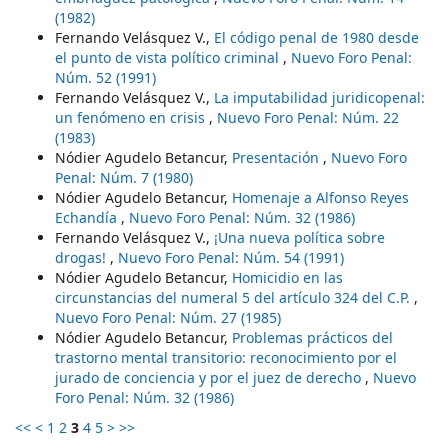
(1982)
Fernando Velásquez V.,
El código penal de 1980 desde
el punto de vista político criminal
,
Nuevo Foro Penal:
Núm. 52 (1991)
Fernando Velásquez V.,
La imputabilidad juridicopenal:
un fenómeno en crisis
,
Nuevo Foro Penal: Núm. 22
(1983)
Nódier Agudelo Betancur,
Presentación
,
Nuevo Foro
Penal: Núm. 7 (1980)
Nódier Agudelo Betancur,
Homenaje a Alfonso Reyes
Echandía
,
Nuevo Foro Penal: Núm. 32 (1986)
Fernando Velásquez V.,
¡Una nueva política sobre
drogas!
,
Nuevo Foro Penal: Núm. 54 (1991)
Nódier Agudelo Betancur,
Homicidio en las
circunstancias del numeral 5 del artículo 324 del C.P.
,
Nuevo Foro Penal: Núm. 27 (1985)
Nódier Agudelo Betancur,
Problemas prácticos del
trastorno mental transitorio: reconocimiento por el
jurado de conciencia y por el juez de derecho
,
Nuevo
Foro Penal: Núm. 32 (1986)
<<
<
1
2
3
4
5
>
>>