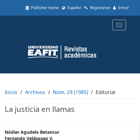
Quick
Publisher Home
Español
Registrarse
Entrar
jump
to
page
Toggle
content
navigatio
Main
Navigation
Main
Content
Sidebar
Inicio
Archivos
Núm. 29 (1985)
Editorial
La justicia en llamas
Main
Nódier Agudelo Betancur
Fernando Velásquez V.