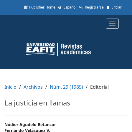
Quick
Publisher Home
Español
Registrarse
Entrar
jump
to
page
Toggle
content
navigatio
Main
Navigation
Main
Content
Sidebar
Inicio
Archivos
Núm. 29 (1985)
Editorial
La justicia en llamas
Main
Nódier Agudelo Betancur
Fernando Velásquez V.