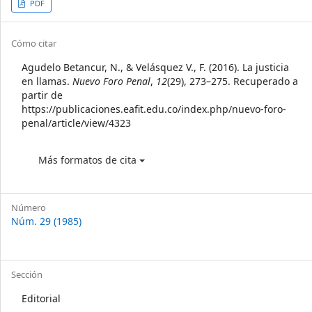
Article
PDF
Sidebar
Article
Cómo citar
Details
Agudelo Betancur, N., & Velásquez V., F. (2016). La justicia
en llamas.
Nuevo Foro Penal
,
12
(29), 273–275. Recuperado a
partir de
https://publicaciones.eafit.edu.co/index.php/nuevo-foro-
penal/article/view/4323
Más formatos de cita
Número
Núm. 29 (1985)
Sección
Editorial