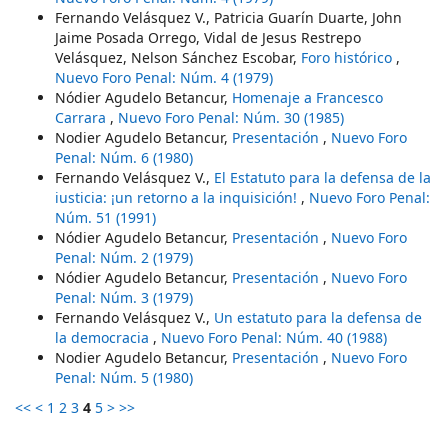
Fernando Velásquez V., Patricia Guarín Duarte, John
Jaime Posada Orrego, Vidal de Jesus Restrepo
Velásquez, Nelson Sánchez Escobar,
Foro histórico
,
Nuevo Foro Penal: Núm. 4 (1979)
Nódier Agudelo Betancur,
Homenaje a Francesco
Carrara
,
Nuevo Foro Penal: Núm. 30 (1985)
Nodier Agudelo Betancur,
Presentación
,
Nuevo Foro
Penal: Núm. 6 (1980)
Fernando Velásquez V.,
El Estatuto para la defensa de la
iusticia: ¡un retorno a la inquisición!
,
Nuevo Foro Penal:
Núm. 51 (1991)
Nódier Agudelo Betancur,
Presentación
,
Nuevo Foro
Penal: Núm. 2 (1979)
Nódier Agudelo Betancur,
Presentación
,
Nuevo Foro
Penal: Núm. 3 (1979)
Fernando Velásquez V.,
Un estatuto para la defensa de
la democracia
,
Nuevo Foro Penal: Núm. 40 (1988)
Nodier Agudelo Betancur,
Presentación
,
Nuevo Foro
Penal: Núm. 5 (1980)
<<
<
1
2
3
4
5
>
>>