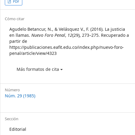
Article
PDF
Sidebar
Article
Cómo citar
Details
Agudelo Betancur, N., & Velásquez V., F. (2016). La justicia
en llamas.
Nuevo Foro Penal
,
12
(29), 273–275. Recuperado a
partir de
https://publicaciones.eafit.edu.co/index.php/nuevo-foro-
penal/article/view/4323
Más formatos de cita
Número
Núm. 29 (1985)
Sección
Editorial