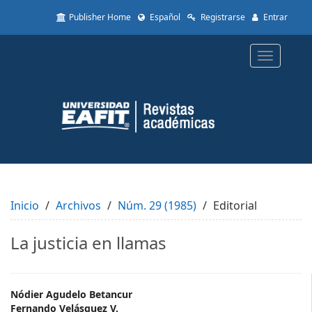
Quick
Publisher Home
Español
Registrarse
Entrar
jump
to
page
Toggle
content
navigatio
Main
Navigation
Main
Content
Sidebar
Inicio
Archivos
Núm. 29 (1985)
Editorial
La justicia en llamas
Main
Nódier Agudelo Betancur
Fernando Velásquez V.