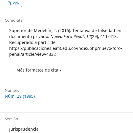
Article
PDF
Sidebar
Article
Cómo citar
Details
Superior de Medellín, T. (2016). Tentativa de falsedad en
documento privado.
Nuevo Foro Penal
,
12
(29), 411–413.
Recuperado a partir de
https://publicaciones.eafit.edu.co/index.php/nuevo-foro-
penal/article/view/4332
Más formatos de cita
Número
Núm. 29 (1985)
Sección
Jurisprudencia