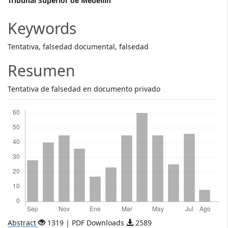
Main
Tribunal Superior de Medellín
Article
Keywords
Content
Tentativa, falsedad documental, falsedad
Resumen
Tentativa de falsedad en documento privado
Descargas
Abstract
1319 | PDF Downloads
2589