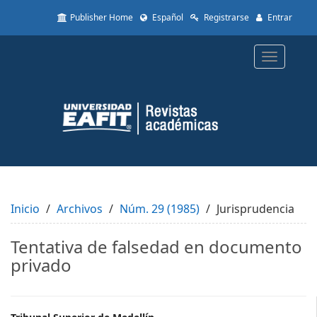
Quick
Publisher Home
Español
Registrarse
Entrar
jump
to
page
Toggle
content
navigatio
Main
Navigation
Main
Content
Sidebar
Inicio
Archivos
Núm. 29 (1985)
Jurisprudencia
Tentativa de falsedad en documento
privado