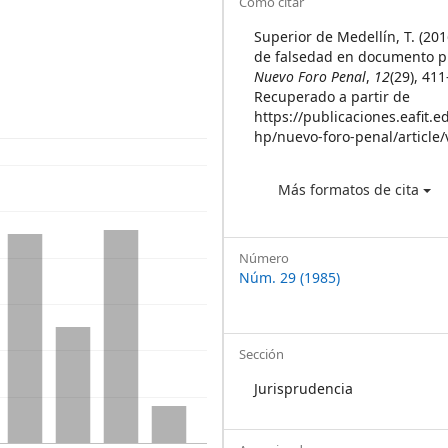
Article
Cómo citar
Details
Superior de Medellín, T. (201
de falsedad en documento p
Nuevo Foro Penal
,
12
(29), 41
Recuperado a partir de
https://publicaciones.eafit.e
hp/nuevo-foro-penal/article
Más formatos de cita
Número
Núm. 29 (1985)
Sección
Jurisprudencia