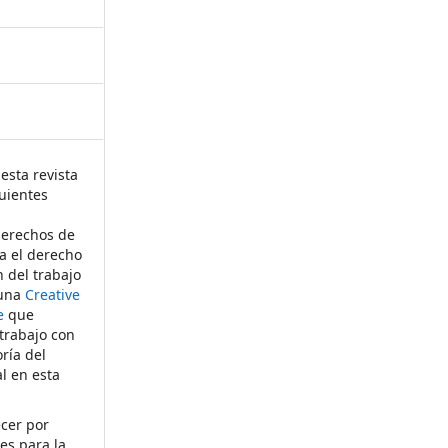
esta revista
uientes
derechos de
ta el derecho
n del trabajo
 una
Creative
e
que
 trabajo con
ría del
al en esta
ecer por
es para la