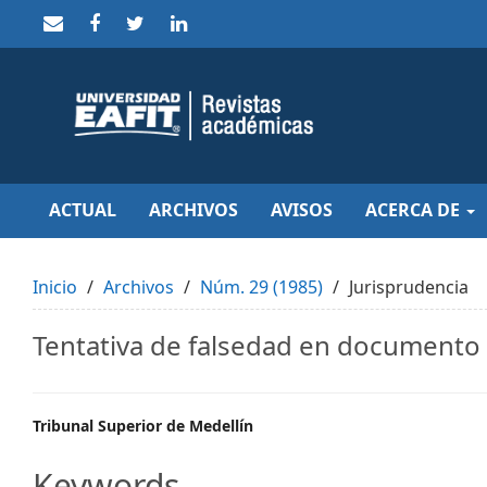
Quick
jump
to
page
content
Main
Navigation
Main
Content
Sidebar
ACTUAL
ARCHIVOS
AVISOS
ACERCA DE
Inicio
Archivos
Núm. 29 (1985)
Jurisprudencia
Tentativa de falsedad en documento
Main
Tribunal Superior de Medellín
Article
Keywords