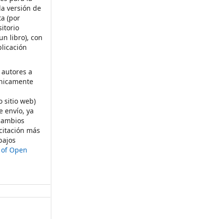
la versión de
ta (por
itorio
un libro), con
licación
 autores a
ónicamente
s
o sitio web)
e envío, ya
rcambios
citación más
bajos
t of Open