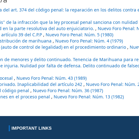
a del art. 374 del código penal: la reparación en los delitos contra 
is" de la infracción que la ley procesal penal sanciona con nulidad 
ud en la parte resolutiva del auto enjuiciatorio.
,
Nuevo Foro Penal: 
artículo 39 del C.P.P
,
Nuevo Foro Penal: Núm. 5 (1980)
istribución de marihuana
,
Nuevo Foro Penal: Núm. 4 (1979)
n (auto de control de legalidad) en el procedimiento ordinario
,
Nue
ión de menores y delito continuado. Tenencia de Marihuana para r
e injuria. Nulidad por falta de defensa. Delito continuado de fals
rocesal
,
Nuevo Foro Penal: Núm. 43 (1989)
ivado. Inaplicabilidad del artículo 242
,
Nuevo Foro Penal: Núm. 2
el código penal
,
Nuevo Foro Penal: Núm. 36 (1987)
ienes en el proceso penal
,
Nuevo Foro Penal: Núm. 13 (1982)
IMPORTANT LINKS