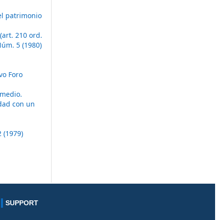
el patrimonio
(art. 210 ord.
Núm. 5 (1980)
vo Foro
emedio.
edad con un
 (1979)
SUPPORT