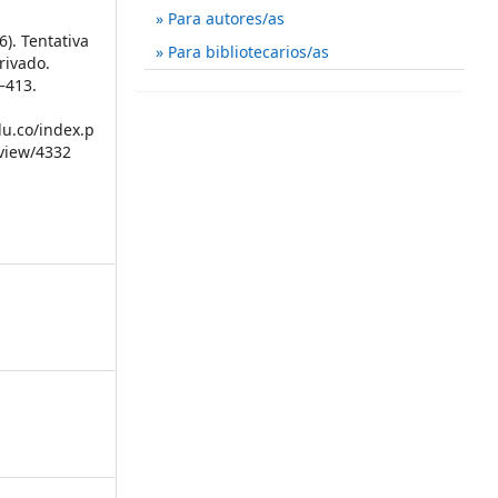
Para autores/as
6). Tentativa
Para bibliotecarios/as
rivado.
1–413.
du.co/index.p
/view/4332