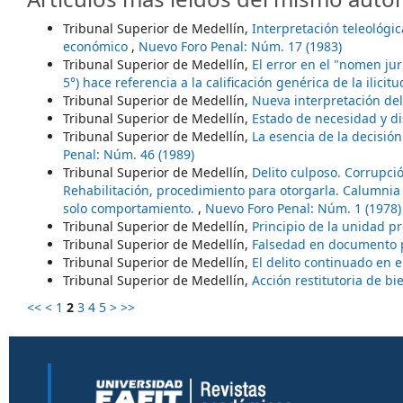
Tribunal Superior de Medellín,
Interpretación teleológic
económico
,
Nuevo Foro Penal: Núm. 17 (1983)
Tribunal Superior de Medellín,
El error en el "nomen jur
5°) hace referencia a la calificación genérica de la ilicit
Tribunal Superior de Medellín,
Nueva interpretación del 
Tribunal Superior de Medellín,
Estado de necesidad y d
Tribunal Superior de Medellín,
La esencia de la decisió
Penal: Núm. 46 (1989)
Tribunal Superior de Medellín,
Delito culposo. Corrupc
Rehabilitación, procedimiento para otorgarla. Calumnia 
solo comportamiento.
,
Nuevo Foro Penal: Núm. 1 (1978)
Tribunal Superior de Medellín,
Principio de la unidad p
Tribunal Superior de Medellín,
Falsedad en documento pr
Tribunal Superior de Medellín,
El delito continuado en 
Tribunal Superior de Medellín,
Acción restitutoria de b
<<
<
1
2
3
4
5
>
>>