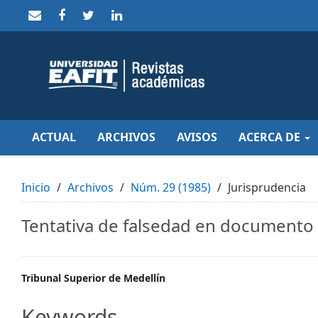
Quick
jump
to
page
content
Main
Navigation
Main
Content
Sidebar
ACTUAL
ARCHIVOS
AVISOS
ACERCA DE
Inicio
Archivos
Núm. 29 (1985)
Jurisprudencia
Tentativa de falsedad en documento
Main
Tribunal Superior de Medellín
Article
Keywords