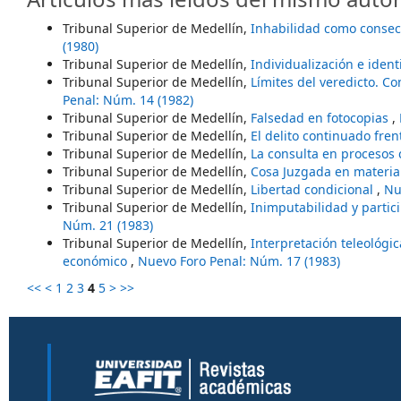
Tribunal Superior de Medellín,
Inhabilidad como consecu
(1980)
Tribunal Superior de Medellín,
Individualización e iden
Tribunal Superior de Medellín,
Límites del veredicto. C
Penal: Núm. 14 (1982)
Tribunal Superior de Medellín,
Falsedad en fotocopias
,
Tribunal Superior de Medellín,
El delito continuado fre
Tribunal Superior de Medellín,
La consulta en procesos 
Tribunal Superior de Medellín,
Cosa Juzgada en materi
Tribunal Superior de Medellín,
Libertad condicional
,
Nu
Tribunal Superior de Medellín,
Inimputabilidad y partic
Núm. 21 (1983)
Tribunal Superior de Medellín,
Interpretación teleológic
económico
,
Nuevo Foro Penal: Núm. 17 (1983)
<<
<
1
2
3
4
5
>
>>