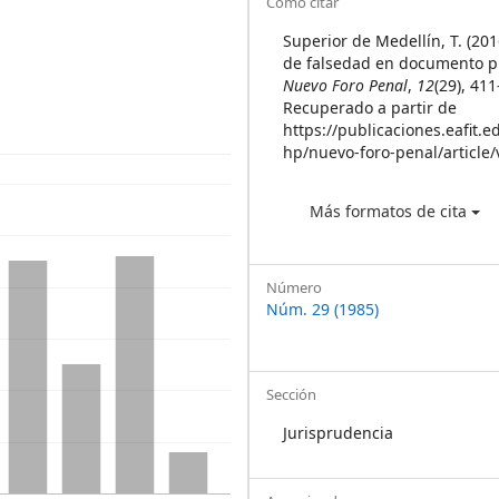
Article
Cómo citar
Details
Superior de Medellín, T. (201
de falsedad en documento p
Nuevo Foro Penal
,
12
(29), 41
Recuperado a partir de
https://publicaciones.eafit.e
hp/nuevo-foro-penal/article
Más formatos de cita
Número
Núm. 29 (1985)
Sección
Jurisprudencia