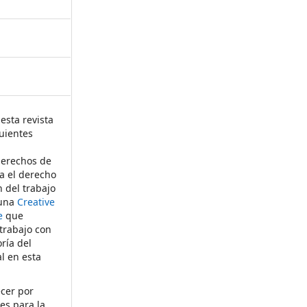
esta revista
uientes
derechos de
ta el derecho
n del trabajo
 una
Creative
e
que
 trabajo con
ría del
al en esta
ecer por
es para la