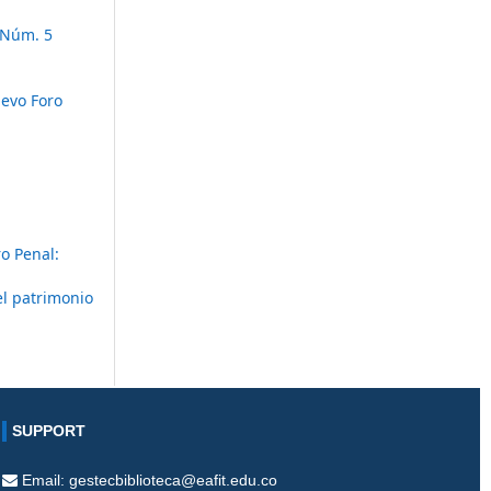
 Núm. 5
evo Foro
o Penal:
el patrimonio
SUPPORT
Email: gestecbiblioteca@eafit.edu.co