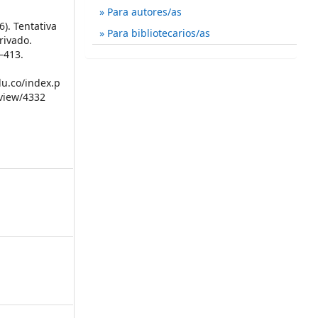
Para autores/as
6). Tentativa
Para bibliotecarios/as
rivado.
1–413.
du.co/index.p
/view/4332