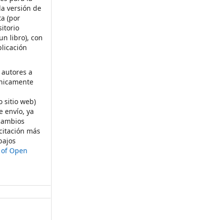
la versión de
ta (por
itorio
un libro), con
licación
 autores a
ónicamente
s
o sitio web)
e envío, ya
rcambios
citación más
bajos
t of Open