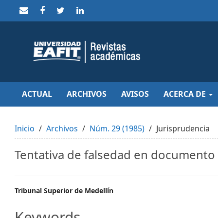
Quick
jump
to
page
content
Main
Navigation
Main
Content
Sidebar
ACTUAL
ARCHIVOS
AVISOS
ACERCA DE
Inicio
Archivos
Núm. 29 (1985)
Jurisprudencia
Tentativa de falsedad en documento
Main
Tribunal Superior de Medellín
Article
Keywords