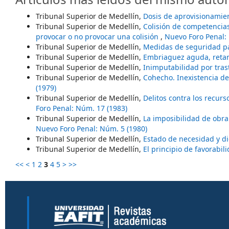
Tribunal Superior de Medellín,
Dosis de aprovisionamie
Tribunal Superior de Medellín,
Colisión de competencias
provocar o no provocar una colisión
,
Nuevo Foro Penal:
Tribunal Superior de Medellín,
Medidas de seguridad 
Tribunal Superior de Medellín,
Embriaguez aguda, retar
Tribunal Superior de Medellín,
Inimputabilidad por tras
Tribunal Superior de Medellín,
Cohecho. Inexistencia de
(1979)
Tribunal Superior de Medellín,
Delitos contra los recurs
Foro Penal: Núm. 17 (1983)
Tribunal Superior de Medellín,
La imposibilidad de obr
Nuevo Foro Penal: Núm. 5 (1980)
Tribunal Superior de Medellín,
Estado de necesidad y 
Tribunal Superior de Medellín,
El principio de favorabi
<<
<
1
2
3
4
5
>
>>