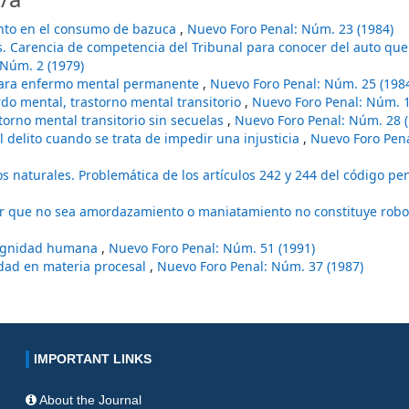
nto en el consumo de bazuca
,
Nuevo Foro Penal: Núm. 23 (1984)
. Carencia de competencia del Tribunal para conocer del auto que
 Núm. 2 (1979)
para enfermo mental permanente
,
Nuevo Foro Penal: Núm. 25 (198
do mental, trastorno mental transitorio
,
Nuevo Foro Penal: Núm. 1
torno mental transitorio sin secuelas
,
Nuevo Foro Penal: Núm. 28 (
l delito cuando se trata de impedir una injusticia
,
Nuevo Foro Pen
os naturales. Problemática de los artículos 242 y 244 del código pe
ar que no sea amordazamiento o maniatamiento no constituye rob
dignidad humana
,
Nuevo Foro Penal: Núm. 51 (1991)
lidad en materia procesal
,
Nuevo Foro Penal: Núm. 37 (1987)
IMPORTANT LINKS
About the Journal