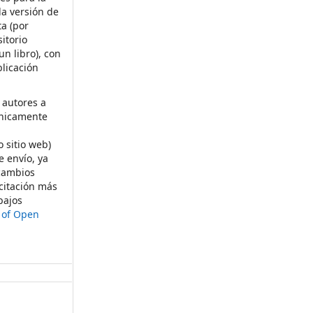
la versión de
ta (por
itorio
un libro), con
licación
 autores a
ónicamente
s
o sitio web)
e envío, ya
rcambios
citación más
bajos
t of Open