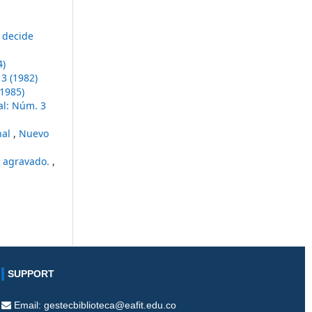
 decide
4)
3 (1982)
1985)
al: Núm. 3
nal
,
Nuevo
o agravado.
,
SUPPORT
Email: gestecbiblioteca@eafit.edu.co