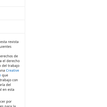
esta revista
uientes
derechos de
ta el derecho
n del trabajo
 una
Creative
e
que
 trabajo con
ría del
al en esta
ecer por
es para la