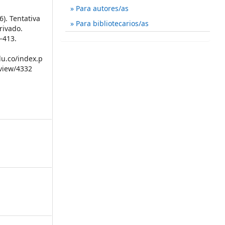
Para autores/as
6). Tentativa
Para bibliotecarios/as
rivado.
1–413.
du.co/index.p
/view/4332