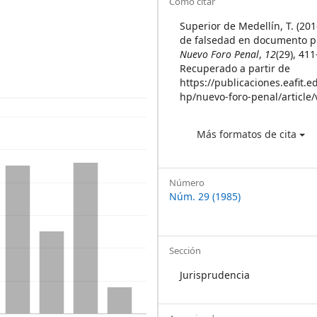
Article
Cómo citar
Details
Superior de Medellín, T. (201
de falsedad en documento p
Nuevo Foro Penal
,
12
(29), 41
Recuperado a partir de
https://publicaciones.eafit.e
hp/nuevo-foro-penal/article
Más formatos de cita
Número
Núm. 29 (1985)
Sección
Jurisprudencia