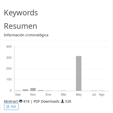
Main
Article
Keywords
Content
Resumen
Información criminológica
Descargas
Abstract
818 | PDF Downloads
528
Article
PDF