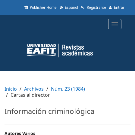
Quick
Publisher Home
Español
Registrarse
Entrar
jump
to
page
Toggle
content
navigatio
Main
Navigation
Main
Content
Sidebar
Inicio
Archivos
Núm. 23 (1984)
Cartas al director
Información criminológica
Autores Varios