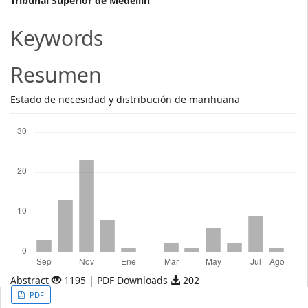
Main
Tribunal Superior de Medellín
Article
Keywords
Content
Resumen
Estado de necesidad y distribución de marihuana
Descargas
Abstract
1195 | PDF Downloads
202
Article
PDF