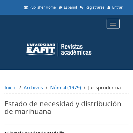
Quick
Publisher Home
Español
Registrarse
Entrar
jump
to
page
Toggle
content
navigatio
Main
Navigation
Main
Content
Sidebar
Inicio
Archivos
Núm. 4 (1979)
Jurisprudencia
Estado de necesidad y distribución
de marihuana