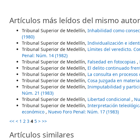
Artículos más leídos del mismo autor
Tribunal Superior de Medellín,
Inhabilidad como consecu
(1980)
Tribunal Superior de Medellín,
Individualización e iden
Tribunal Superior de Medellín,
Límites del veredicto. C
Penal: Núm. 14 (1982)
Tribunal Superior de Medellín,
Falsedad en fotocopias
,
Tribunal Superior de Medellín,
El delito continuado fre
Tribunal Superior de Medellín,
La consulta en procesos 
Tribunal Superior de Medellín,
Cosa Juzgada en materi
Tribunal Superior de Medellín,
Inimputabilidad y partic
Núm. 21 (1983)
Tribunal Superior de Medellín,
Libertad condicional
,
Nu
Tribunal Superior de Medellín,
Interpretación teleológic
económico
,
Nuevo Foro Penal: Núm. 17 (1983)
<<
<
1
2
3
4
5
>
>>
Artículos similares