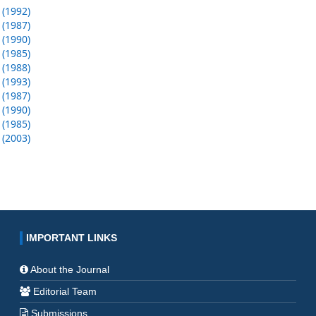
 (1992)
 (1987)
 (1990)
 (1985)
 (1988)
 (1993)
 (1987)
 (1990)
 (1985)
 (2003)
IMPORTANT LINKS
About the Journal
Editorial Team
Submissions