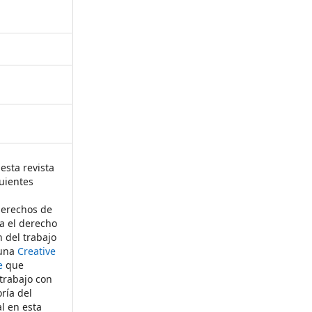
esta revista
uientes
derechos de
ta el derecho
n del trabajo
 una
Creative
e
que
 trabajo con
ría del
al en esta