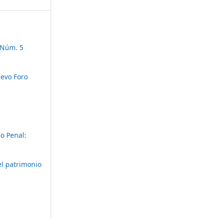
 Núm. 5
evo Foro
o Penal:
el patrimonio