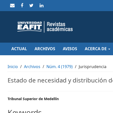
Quick
jump
to
page
content
Main
Navigation
Main
Content
Sidebar
ACTUAL
ARCHIVOS
AVISOS
ACERCA DE
Inicio
Archivos
Núm. 4 (1979)
Jurisprudencia
Estado de necesidad y distribución 
Main
Tribunal Superior de Medellín
Article
Keywords