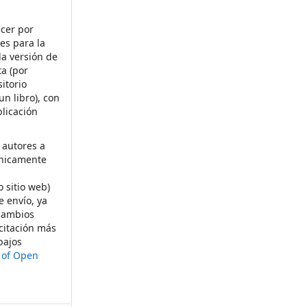
ecer por
es para la
la versión de
ta (por
itorio
un libro), con
licación
 autores a
ónicamente
s
o sitio web)
e envío, ya
rcambios
citación más
bajos
t of Open