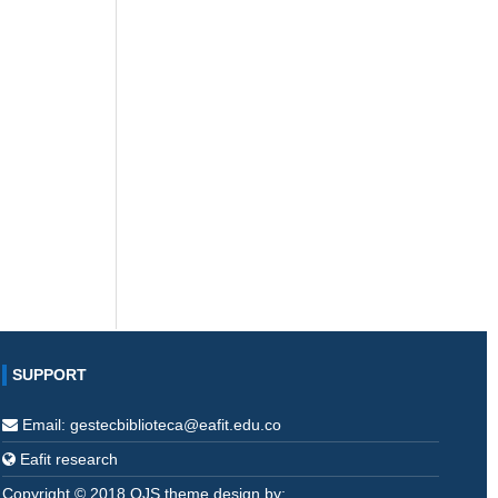
SUPPORT
Email: gestecbiblioteca@eafit.edu.co
Eafit research
Copyright © 2018 OJS theme design by: