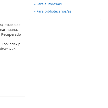
Para autores/as
Para bibliotecarios/as
6). Estado de
 marihuana.
0. Recuperado
du.co/index.p
/view/3726