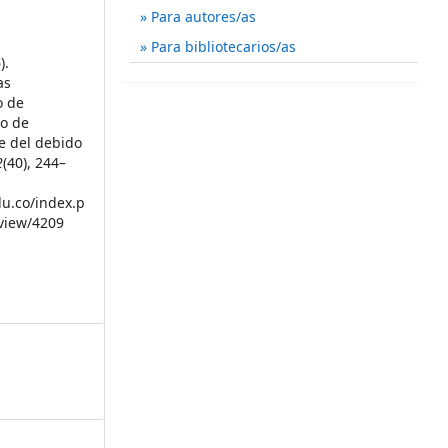
Para autores/as
Para bibliotecarios/as
).
as
o de
go de
e del debido
2
(40), 244–
du.co/index.p
/view/4209