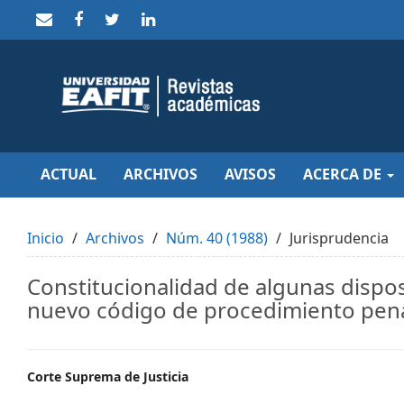
Quick
jump
to
page
content
Main
Navigation
Main
Content
Sidebar
ACTUAL
ARCHIVOS
AVISOS
ACERCA DE
Inicio
Archivos
Núm. 40 (1988)
Jurisprudencia
Constitucionalidad de algunas dispos
nuevo código de procedimiento pena
Main
Corte Suprema de Justicia