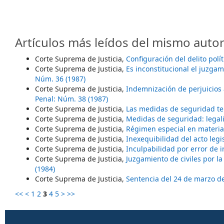
Artículos más leídos del mismo autor
Corte Suprema de Justicia,
Configuración del delito polí
Corte Suprema de Justicia,
Es inconstitucional el juzgami
Núm. 36 (1987)
Corte Suprema de Justicia,
Indemnización de perjuicios a
Penal: Núm. 38 (1987)
Corte Suprema de Justicia,
Las medidas de seguridad 
Corte Suprema de Justicia,
Medidas de seguridad: lega
Corte Suprema de Justicia,
Régimen especial en materi
Corte Suprema de Justicia,
Inexequibilidad del acto leg
Corte Suprema de Justicia,
Inculpabilidad por error de 
Corte Suprema de Justicia,
Juzgamiento de civiles por la
(1984)
Corte Suprema de Justicia,
Sentencia del 24 de marzo d
<<
<
1
2
3
4
5
>
>>