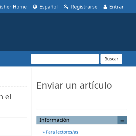
lisher Home
Español
Registrarse
Entrar
Buscar
Enviar un artículo
n el
Enviar un artículo
Información
Para lectores/as