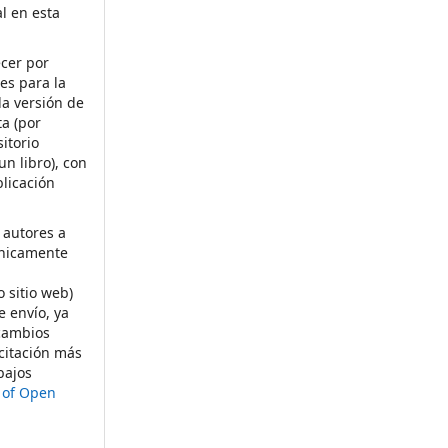
al en esta
ecer por
es para la
la versión de
ta (por
itorio
un libro), con
licación
 autores a
ónicamente
s
o sitio web)
e envío, ya
rcambios
citación más
bajos
t of Open