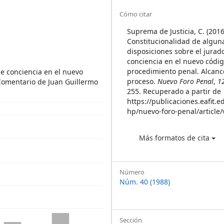
Sidebar
Article
Cómo citar
Details
Suprema de Justicia, C. (2016
Constitucionalidad de algun
disposiciones sobre el jurad
conciencia en el nuevo códi
procedimiento penal. Alcanc
de conciencia en el nuevo
proceso.
Nuevo Foro Penal
,
1
Comentario de Juan Guillermo
255. Recuperado a partir de
https://publicaciones.eafit.e
hp/nuevo-foro-penal/article
Más formatos de cita
Número
Núm. 40 (1988)
Sección