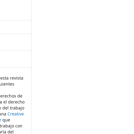
esta revista
uientes
derechos de
ta el derecho
n del trabajo
 una
Creative
e
que
 trabajo con
ría del