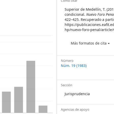
Article
Cómo citar
Details
Superior de Medellín, T. (201
condicional.
Nuevo Foro Pena
422–425. Recuperado a parti
https://publicaciones.eafit.e
hp/nuevo-foro-penal/article
Más formatos de cita
Número
Núm. 19 (1983)
Sección
Jurisprudencia
Agencias de apoyo