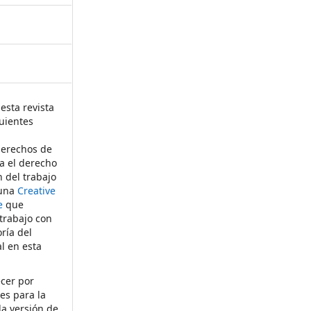
esta revista
uientes
derechos de
ta el derecho
n del trabajo
 una
Creative
e
que
 trabajo con
ría del
al en esta
ecer por
es para la
la versión de