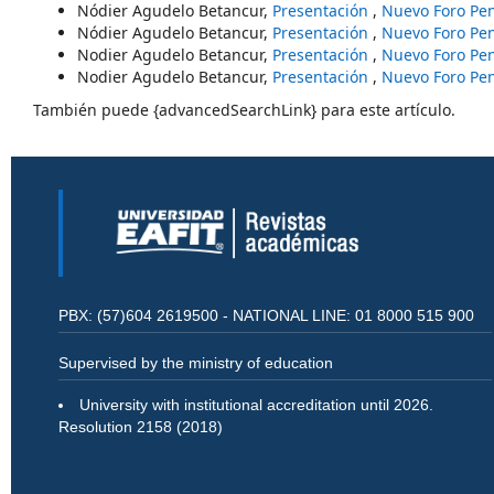
Nódier Agudelo Betancur,
Presentación
,
Nuevo Foro Pen
Nódier Agudelo Betancur,
Presentación
,
Nuevo Foro Pen
Nodier Agudelo Betancur,
Presentación
,
Nuevo Foro Pen
Nodier Agudelo Betancur,
Presentación
,
Nuevo Foro Pen
También puede {advancedSearchLink} para este artículo.
PBX: (57)604 2619500 - NATIONAL LINE: 01 8000 515 900
Supervised by the ministry of education
University with institutional accreditation until 2026.
Resolution 2158 (2018)