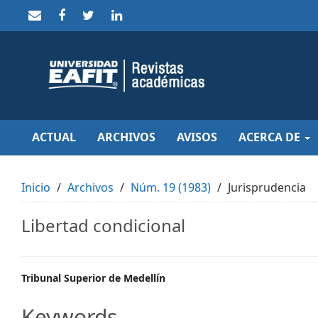
Quick
jump
to
page
content
Main
Navigation
Main
Content
Sidebar
ACTUAL
ARCHIVOS
AVISOS
ACERCA DE
Inicio
Archivos
Núm. 19 (1983)
Jurisprudencia
Libertad condicional
Main
Tribunal Superior de Medellín
Article
Keywords