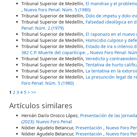
Tribunal Superior de Medellín,
El mandrax y el problema
,
Nuevo Foro Penal: Núm. 5 (1980)
Tribunal Superior de Medellín,
Dolo de impetu y dolo in
Tribunal Superior de Medellín,
Falsedad ideológica en d
Penal: Núm. 2 (1979)
Tribunal Superior de Medellín,
El raponazo en el nuevo
Tribunal Superior de Medellín,
Homicidio culposo y def
Tribunal Superior de Medellín,
Estado de ira o intenso 
382 C.P. Muerte del copartícipe.
,
Nuevo Foro Penal: Núm
Tribunal Superior de Medellín,
Veredicto y contraeviden
Tribunal Superior de Medellín,
Tentativa de hurto califi
Tribunal Superior de Medellín,
La tentativa en la extors
Tribunal Superior de Medellín,
La presunción legal de re
Foro Penal: Núm. 5 (1980)
1
2
3
4
5
>
>>
Artículos similares
Hernán Darío Orozco López,
Presentación de las Jornad
(2023): Nuevo Foro Penal
Nódier Agudelo Betancur,
Presentación
,
Nuevo Foro Pen
Nódier Agudelo Betancur,
Presentación
,
Nuevo Foro Pen