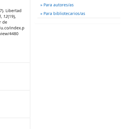
Para autores/as
7). Libertad
Para bibliotecarios/as
l
,
12
(19),
r de
du.co/index.p
/view/4480