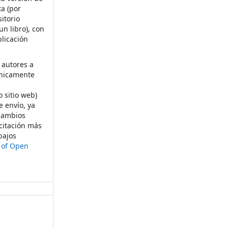
ta (por
itorio
un libro), con
licación
 autores a
ónicamente
s
o sitio web)
e envío, ya
rcambios
citación más
bajos
t of Open