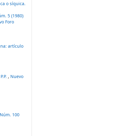
ca o síquica.
m. 5 (1980)
vo Foro
na: artículo
P.P.
,
Nuevo
9 Núm. 100