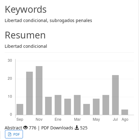
Article
Keywords
Content
Libertad condicional, subrogados penales
Resumen
Libertad condicional
Descargas
Abstract
776 | PDF Downloads
525
Article
PDF