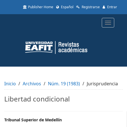
Quick
Publisher Home
Español
Registrarse
Entrar
jump
to
page
Toggle
content
navigatio
Main
Navigation
Main
Content
Sidebar
Inicio
Archivos
Núm. 19 (1983)
Jurisprudencia
Libertad condicional
Main
Tribunal Superior de Medellín