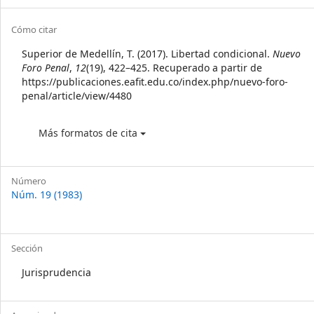
Sidebar
Article
Cómo citar
Details
Superior de Medellín, T. (2017). Libertad condicional.
Nuevo
Foro Penal
,
12
(19), 422–425. Recuperado a partir de
https://publicaciones.eafit.edu.co/index.php/nuevo-foro-
penal/article/view/4480
Más formatos de cita
Número
Núm. 19 (1983)
Sección
Jurisprudencia