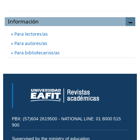
Información
Para lectores/as
Para autores/as
Para bibliotecarios/as
PBX: (57)604 2619500 - NATIONAL LINE: 01 8000 515
900
Supervised by the ministry of education