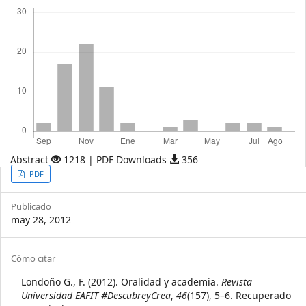
Descargas
Abstract
1218 | PDF Downloads
356
Article
PDF
Sidebar
Publicado
may 28, 2012
Article
Cómo citar
Details
Londoño G., F. (2012). Oralidad y academia.
Revista
Universidad EAFIT #DescubreyCrea
,
46
(157), 5–6. Recuperado