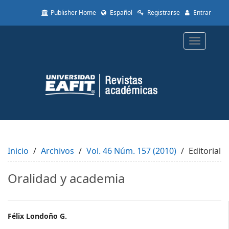
Quick
Publisher Home
Español
Registrarse
Entrar
jump
to
page
Toggle
content
navigatio
Main
Navigation
Main
Content
Sidebar
Inicio
Archivos
Vol. 46 Núm. 157 (2010)
Editorial
Oralidad y academia
Main
Félix Londoño G.