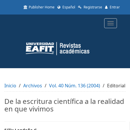
Quick
Publisher Home
Español
Registrarse
Entrar
jump
to
page
Toggle
content
navigatio
Main
Navigation
Main
Content
Sidebar
Inicio
Archivos
Vol. 40 Núm. 136 (2004)
Editorial
De la escritura científica a la realidad
en que vivimos