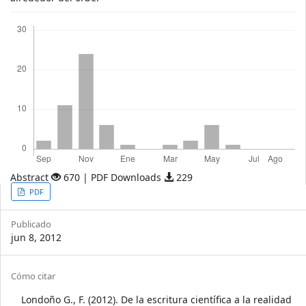
Descargas
Abstract
670 | PDF Downloads
229
Article
PDF
Sidebar
Publicado
jun 8, 2012
Article
Cómo citar
Details
Londoño G., F. (2012). De la escritura científica a la realidad